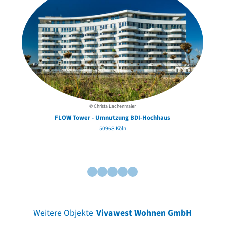
© Christa Lachenmaier
FLOW Tower - Umnutzung BDI-Hochhaus
50968 Köln
Weitere Objekte
Vivawest Wohnen GmbH