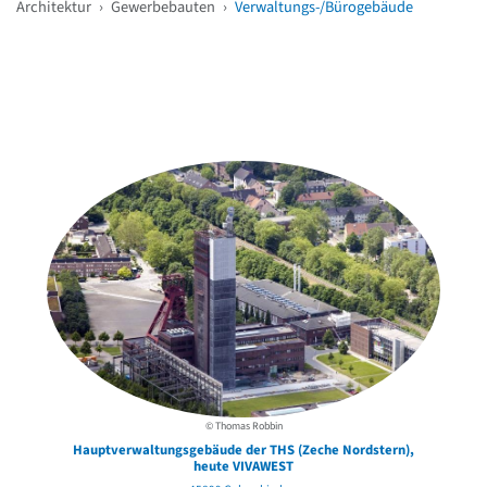
Architektur
›
Gewerbebauten
›
Verwaltungs-/Bürogebäude
Weitere Objekte
in der Nähe
© Thomas Robbin
Hauptverwaltungsgebäude der THS (Zeche Nordstern),
heute VIVAWEST