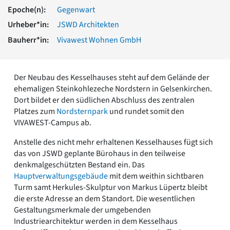
Romanik
Epoche(n):
Gegenwart
Vorromanik
Urheber*in:
JSWD Architekten
Römische Antike
Bauherr*in:
Vivawest Wohnen GmbH
Über uns
Über baukunst-nrw
Fachbeirat
Der Neubau des Kesselhauses steht auf dem Gelände der
Freunde & Förderer
ehemaligen Steinkohlezeche Nordstern in Gelsenkirchen.
Kontakt
Dort bildet er den südlichen Abschluss des zentralen
Impressum
Platzes zum
Nordsternpark
und rundet somit den
Datenschutz
VIVAWEST-Campus ab.
Suchbegriff eingeben
Anstelle des nicht mehr erhaltenen Kesselhauses fügt sich
das von JSWD geplante Bürohaus in den teilweise
denkmalgeschützten Bestand ein. Das
Hauptverwaltungsgebäude
mit dem weithin sichtbaren
Turm samt Herkules-Skulptur von Markus Lüpertz bleibt
die erste Adresse an dem Standort. Die wesentlichen
Gestaltungsmerkmale der umgebenden
Industriearchitektur werden in dem Kesselhaus