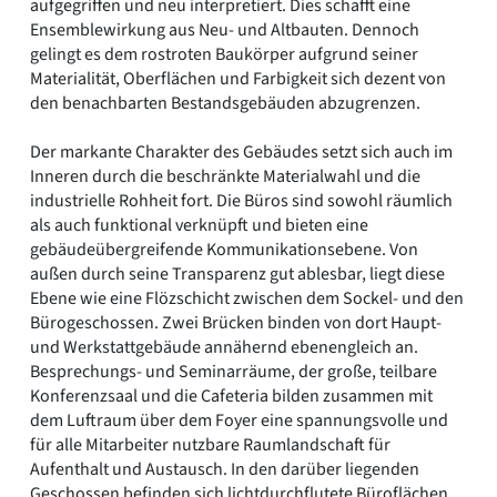
aufgegriffen und neu interpretiert. Dies schafft eine
Ensemblewirkung aus Neu- und Altbauten. Dennoch
gelingt es dem rostroten Baukörper aufgrund seiner
Materialität, Oberflächen und Farbigkeit sich dezent von
den benachbarten Bestandsgebäuden abzugrenzen.
Der markante Charakter des Gebäudes setzt sich auch im
Inneren durch die beschränkte Materialwahl und die
industrielle Rohheit fort. Die Büros sind sowohl räumlich
als auch funktional verknüpft und bieten eine
gebäudeübergreifende Kommunikationsebene. Von
außen durch seine Transparenz gut ablesbar, liegt diese
Ebene wie eine Flözschicht zwischen dem Sockel- und den
Bürogeschossen. Zwei Brücken binden von dort Haupt-
und Werkstattgebäude annähernd ebenengleich an.
Besprechungs- und Seminarräume, der große, teilbare
Konferenzsaal und die Cafeteria bilden zusammen mit
dem Luftraum über dem Foyer eine spannungsvolle und
für alle Mitarbeiter nutzbare Raumlandschaft für
Aufenthalt und Austausch. In den darüber liegenden
Geschossen befinden sich lichtdurchflutete Büroflächen