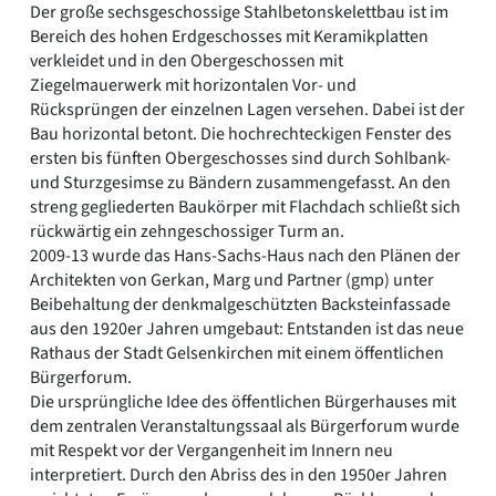
Der große sechsgeschossige Stahlbetonskelettbau ist im
Bereich des hohen Erdgeschosses mit Keramikplatten
verkleidet und in den Obergeschossen mit
Ziegelmauerwerk mit horizontalen Vor- und
Rücksprüngen der einzelnen Lagen versehen. Dabei ist der
Bau horizontal betont. Die hochrechteckigen Fenster des
ersten bis fünften Obergeschosses sind durch Sohlbank-
und Sturzgesimse zu Bändern zusammengefasst. An den
streng gegliederten Baukörper mit Flachdach schließt sich
rückwärtig ein zehngeschossiger Turm an.
2009-13 wurde das Hans-Sachs-Haus nach den Plänen der
Architekten von Gerkan, Marg und Partner (gmp) unter
Beibehaltung der denkmalgeschützten Backsteinfassade
aus den 1920er Jahren umgebaut: Entstanden ist das neue
Rathaus der Stadt Gelsenkirchen mit einem öffentlichen
Bürgerforum.
Die ursprüngliche Idee des öffentlichen Bürgerhauses mit
dem zentralen Veranstaltungssaal als Bürgerforum wurde
mit Respekt vor der Vergangenheit im Innern neu
interpretiert. Durch den Abriss des in den 1950er Jahren