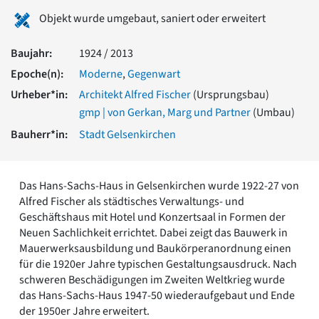
Romanik
Objekt wurde umgebaut, saniert oder erweitert
Vorromanik
Römische Antike
Baujahr:
1924 / 2013
Über uns
Epoche(n):
Moderne
,
Gegenwart
Über baukunst-nrw
Urheber*in:
Architekt Alfred Fischer
(Ursprungsbau)
Fachbeirat
gmp | von Gerkan, Marg und Partner
(Umbau)
Freunde & Förderer
Kontakt
Bauherr*in:
Stadt Gelsenkirchen
Impressum
Datenschutz
Das Hans-Sachs-Haus in Gelsenkirchen wurde 1922-27 von
Suchbegriff eingeben
Alfred Fischer als städtisches Verwaltungs- und
Geschäftshaus mit Hotel und Konzertsaal in Formen der
Neuen Sachlichkeit errichtet. Dabei zeigt das Bauwerk in
Mauerwerksausbildung und Baukörperanordnung einen
für die 1920er Jahre typischen Gestaltungsausdruck. Nach
schweren Beschädigungen im Zweiten Weltkrieg wurde
das Hans-Sachs-Haus 1947-50 wiederaufgebaut und Ende
der 1950er Jahre erweitert.