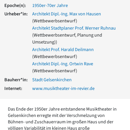
Romanik
Epoche(n):
1950er-70er Jahre
Vorromanik
Urheber*in:
Architekt Dipl.-Ing. Max von Hausen
Römische Antike
(Wettbewerbsentwurf)
Über uns
Architekt Stadtplaner Prof. Werner Ruhnau
Über baukunst-nrw
(Wettbewerbsentwurf, Planung und
Fachbeirat
Umsetzung))
Freunde & Förderer
Architekt Prof. Harald Deilmann
Kontakt
(Wettbewerbsentwurf)
Impressum
Architekt Dipl.-Ing. Ortwin Rave
Datenschutz
(Wettbewerbsentwurf)
Suchbegriff eingeben
Bauherr*in:
Stadt Gelsenkirchen
Internet:
www.musiktheater-im-revier.de
Das Ende der 1950er Jahre entstandene Musiktheater in
Gelsenkirchen erregte mit der Verschmelzung von
Bühnen- und Zuschauerraum im großen Haus und der
völligen Variabilität im kleinen Haus große