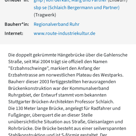
Romanik
sbp se (Schlaich Bergermann und Partner)
Vorromanik
(Tragwerk)
Römische Antike
Bauherr*in:
Regionalverband Ruhr
Über uns
Internet:
www.route-industriekultur.de
Über baukunst-nrw
Fachbeirat
Freunde & Förderer
Die doppelt gekrümmte Hängebrücke über die Gahlensche
Kontakt
Straße, seit Mai 2004 trägt sie offiziell den Namen
Impressum
"Erzbahnschwinge", markiert den Anfang der
Datenschutz
Erzbahntrasse am norwestlichen Plateau des Westparks.
Suchbegriff eingeben
Bauherr dieser 2003 fertiggestellten herausragenden
Brückenkonstruktion war der Kommunalverband
Ruhrgebiet, der Entwurf stammt vom bekannten
Stuttgarter Brücken-Architekten Professor Schlaich.
Die 130 Meter lange Brücke, angelegt für Radfahrer und
Fußgänger, überquert die an dieser Stelle
unübersichtliche Situation aus Straße, Gleisanlagen und
Rohrbrücke. Die Brücke besteht aus einer seilverspannten
Stahlkonstruktion und ist S-förmig gestaltet. Der