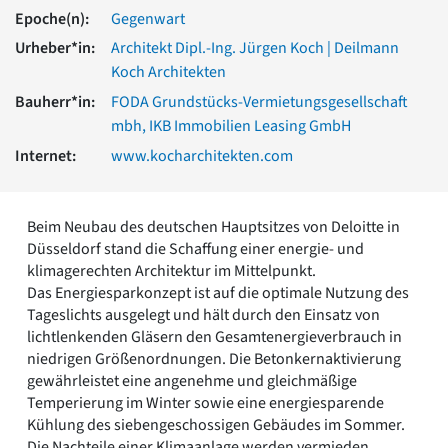
Romanik
Epoche(n):
Gegenwart
Vorromanik
Urheber*in:
Architekt Dipl.-Ing. Jürgen Koch | Deilmann
Römische Antike
Koch Architekten
Über uns
Bauherr*in:
FODA Grundstücks-Vermietungsgesellschaft
Über baukunst-nrw
mbh, IKB Immobilien Leasing GmbH
Fachbeirat
Internet:
www.kocharchitekten.com
Freunde & Förderer
Kontakt
Impressum
Beim Neubau des deutschen Hauptsitzes von Deloitte in
Datenschutz
Düsseldorf stand die Schaffung einer energie- und
Suchbegriff eingeben
klimagerechten Architektur im Mittelpunkt.
Das Energiesparkonzept ist auf die optimale Nutzung des
Tageslichts ausgelegt und hält durch den Einsatz von
lichtlenkenden Gläsern den Gesamtenergieverbrauch in
niedrigen Größenordnungen. Die Betonkernaktivierung
gewährleistet eine angenehme und gleichmäßige
Temperierung im Winter sowie eine energiesparende
Kühlung des siebengeschossigen Gebäudes im Sommer.
Die Nachteile einer Klimaanlage werden vermieden.