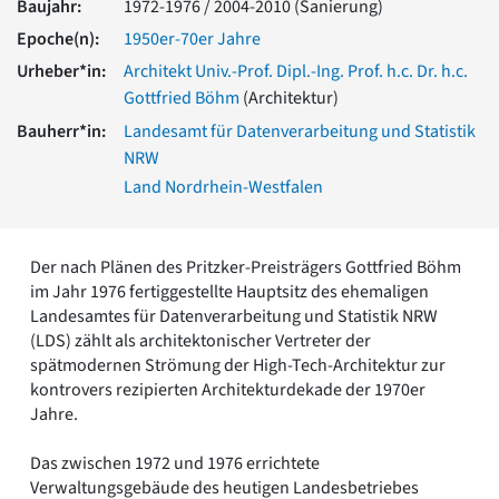
Baujahr:
1972-1976 / 2004-2010 (Sanierung)
Romanik
Epoche(n):
1950er-70er Jahre
Vorromanik
Römische Antike
Urheber*in:
Architekt Univ.-Prof. Dipl.-Ing. Prof. h.c. Dr. h.c.
Gottfried Böhm
(Architektur)
Über uns
Bauherr*in:
Landesamt für Datenverarbeitung und Statistik
Über baukunst-nrw
NRW
Fachbeirat
Freunde & Förderer
Land Nordrhein-Westfalen
Kontakt
Impressum
Datenschutz
Der nach Plänen des Pritzker-Preisträgers Gottfried Böhm
im Jahr 1976 fertiggestellte Hauptsitz des ehemaligen
Suchbegriff eingeben
Landesamtes für Datenverarbeitung und Statistik NRW
(LDS) zählt als architektonischer Vertreter der
spätmodernen Strömung der High-Tech-Architektur zur
kontrovers rezipierten Architekturdekade der 1970er
Jahre.
Das zwischen 1972 und 1976 errichtete
Verwaltungsgebäude des heutigen Landesbetriebes