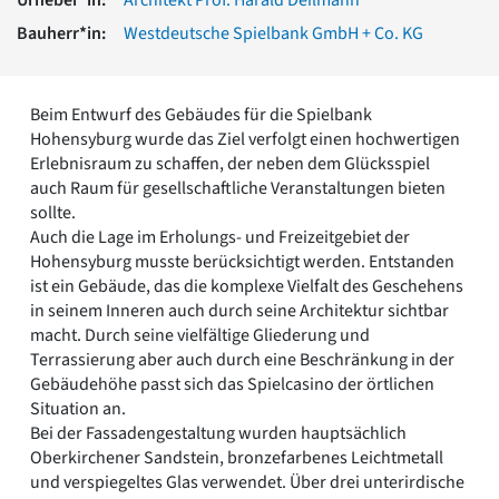
Romanik
Bauherr*in:
Westdeutsche Spielbank GmbH + Co. KG
Vorromanik
Römische Antike
Über uns
Beim Entwurf des Gebäudes für die Spielbank
Über baukunst-nrw
Hohensyburg wurde das Ziel verfolgt einen hochwertigen
Fachbeirat
Erlebnisraum zu schaffen, der neben dem Glücksspiel
Freunde & Förderer
auch Raum für gesellschaftliche Veranstaltungen bieten
Kontakt
sollte.
Impressum
Auch die Lage im Erholungs- und Freizeitgebiet der
Datenschutz
Hohensyburg musste berücksichtigt werden. Entstanden
ist ein Gebäude, das die komplexe Vielfalt des Geschehens
Suchbegriff eingeben
in seinem Inneren auch durch seine Architektur sichtbar
macht. Durch seine vielfältige Gliederung und
Terrassierung aber auch durch eine Beschränkung in der
Gebäudehöhe passt sich das Spielcasino der örtlichen
Situation an.
Bei der Fassadengestaltung wurden hauptsächlich
Oberkirchener Sandstein, bronzefarbenes Leichtmetall
und verspiegeltes Glas verwendet. Über drei unterirdische