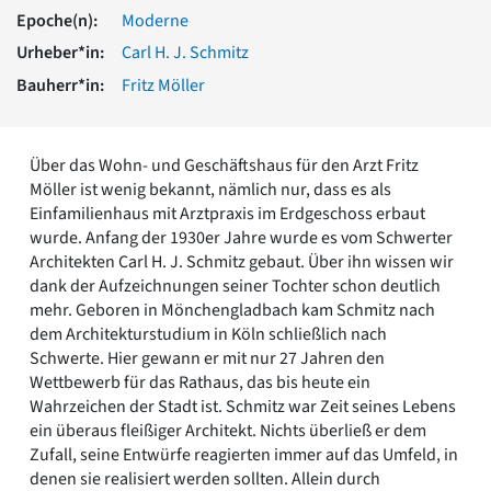
Romanik
Epoche(n):
Moderne
Vorromanik
Urheber*in:
Carl H. J. Schmitz
Römische Antike
Bauherr*in:
Fritz Möller
Über uns
Über baukunst-nrw
Fachbeirat
Über das Wohn- und Geschäftshaus für den Arzt Fritz
Freunde & Förderer
Möller ist wenig bekannt, nämlich nur, dass es als
Kontakt
Einfamilienhaus mit Arztpraxis im Erdgeschoss erbaut
Impressum
wurde. Anfang der 1930er Jahre wurde es vom Schwerter
Datenschutz
Architekten Carl H. J. Schmitz gebaut. Über ihn wissen wir
dank der Aufzeichnungen seiner Tochter schon deutlich
Suchbegriff eingeben
mehr. Geboren in Mönchengladbach kam Schmitz nach
dem Architekturstudium in Köln schließlich nach
Schwerte. Hier gewann er mit nur 27 Jahren den
Wettbewerb für das Rathaus, das bis heute ein
Wahrzeichen der Stadt ist. Schmitz war Zeit seines Lebens
ein überaus fleißiger Architekt. Nichts überließ er dem
Zufall, seine Entwürfe reagierten immer auf das Umfeld, in
denen sie realisiert werden sollten. Allein durch