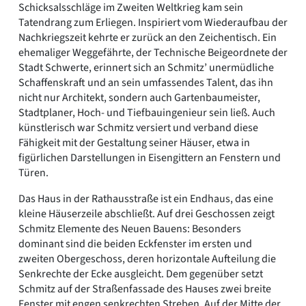
Schicksalsschläge im Zweiten Weltkrieg kam sein
Tatendrang zum Erliegen. Inspiriert vom Wiederaufbau der
Nachkriegszeit kehrte er zurück an den Zeichentisch. Ein
ehemaliger Weggefährte, der Technische Beigeordnete der
Stadt Schwerte, erinnert sich an Schmitz’ unermüdliche
Schaffenskraft und an sein umfassendes Talent, das ihn
nicht nur Architekt, sondern auch Gartenbaumeister,
Stadtplaner, Hoch- und Tiefbauingenieur sein ließ. Auch
künstlerisch war Schmitz versiert und verband diese
Fähigkeit mit der Gestaltung seiner Häuser, etwa in
figürlichen Darstellungen in Eisengittern an Fenstern und
Türen.
Das Haus in der Rathausstraße ist ein Endhaus, das eine
kleine Häuserzeile abschließt. Auf drei Geschossen zeigt
Schmitz Elemente des Neuen Bauens: Besonders
dominant sind die beiden Eckfenster im ersten und
zweiten Obergeschoss, deren horizontale Aufteilung die
Senkrechte der Ecke ausgleicht. Dem gegenüber setzt
Schmitz auf der Straßenfassade des Hauses zwei breite
Fenster mit engen senkrechten Streben. Auf der Mitte der