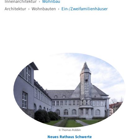
Innenarchitektur
›
Wohnbau
Architektur
›
Wohnbauten
›
Ein-/Zweifamilienhäuser
Weitere Objekte
in der Nähe
© Thomas Robbin
Neues Rathaus Schwerte