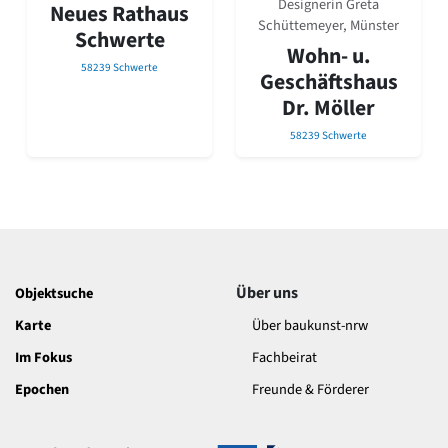
Designerin Greta
David Chipperfield
Neues Rathaus
Schüttemeyer, Münster
Harald Deilmann
Schwerte
Gottfried Böhm
Wohn- u.
58239 Schwerte
Schneider von Esleben
Geschäftshaus
Peter Behrens
Dr. Möller
Auszeichnung vorbildlicher Bauten NRW 2020
58239 Schwerte
Big Beautiful Buildings (Großbauten der Nachkriegszeit)
Epochen
Gesamtübersicht...
Gegenwart
Postmoderne
1950er-70er Jahre
Moderne
Über uns
Objektsuche
Reformarchitektur
Karte
Über baukunst-nrw
Jugendstil
Historismus
Im Fokus
Fachbeirat
Klassizismus
Epochen
Freunde & Förderer
Barock
Renaissance
Gotik