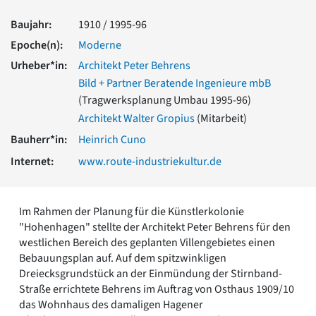
Romanik
Baujahr:
1910 / 1995-96
Vorromanik
Römische Antike
Epoche(n):
Moderne
Über uns
Urheber*in:
Architekt Peter Behrens
Bild + Partner Beratende Ingenieure mbB
Über baukunst-nrw
Fachbeirat
(Tragwerksplanung Umbau 1995-96)
Freunde & Förderer
Architekt Walter Gropius
(Mitarbeit)
Kontakt
Bauherr*in:
Heinrich Cuno
Impressum
Internet:
www.route-industriekultur.de
Datenschutz
Suchbegriff eingeben
Im Rahmen der Planung für die Künstlerkolonie
"Hohenhagen" stellte der Architekt Peter Behrens für den
westlichen Bereich des geplanten Villengebietes einen
Bebauungsplan auf. Auf dem spitzwinkligen
Dreiecksgrundstück an der Einmündung der Stirnband-
Straße errichtete Behrens im Auftrag von Osthaus 1909/10
das Wohnhaus des damaligen Hagener