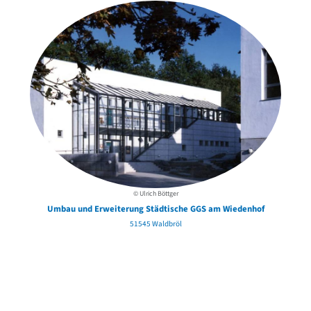
© Ulrich Böttger
Umbau und Erweiterung Städtische GGS am Wiedenhof
51545 Waldbröl