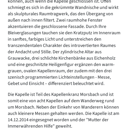
können, auch wenn die Kapelle geschlossen ist. Offen
schmiegt es sich in die gekrümmte Wandnische und wirkt
als skulpturales Raumtragwerk, das den Übergang von
außen nach innen filtert. Zwei raumhohe Fenster
akzentuieren die geschlossene Fassade. Durch Ihre
Bleiverglasungen tauchen sie den Kratzputz im Innenraum
in sanftes, farbiges Licht und unterstreichen den
transzendentalen Charakter des introvertierten Raumes
der Andacht und Stille. Der zylindrische Altar aus
Grauwacke, drei schlichte Kirchenbänke aus Eichenholz
und eine geschnitzte Heiligenfigur ergänzen den warm-
grauen, ovalen Kapellenraum, der zudem mit den drei
szenisch programmierten Lichteinstellungen - Messe,
Gebet und Einsicht – differenziert beleuchtet wird.
Die Kapelle ist Teil des Kapellenkranz Morsbach und ist
somit eine von acht Kapellen auf dem Wanderweg rund
um Morsbach. Neben der Einkehr von Wanderern können
auch kleinere Messen gehalten werden. Die Kapelle ist am
14.12.2014 eingesegnet worden und der "Mutter der
Immerwährenden Hilfe" geweiht.