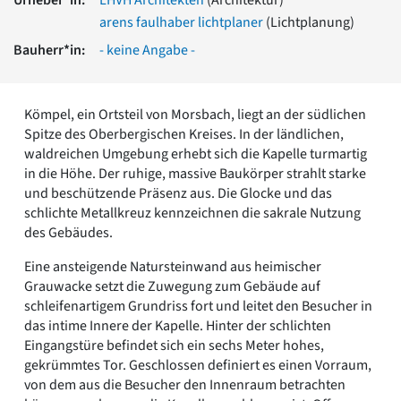
Romanik
arens faulhaber lichtplaner
(Lichtplanung)
Vorromanik
Bauherr*in:
- keine Angabe -
Römische Antike
Über uns
Über baukunst-nrw
Kömpel, ein Ortsteil von Morsbach, liegt an der südlichen
Fachbeirat
Spitze des Oberbergischen Kreises. In der ländlichen,
Freunde & Förderer
waldreichen Umgebung erhebt sich die Kapelle turmartig
Kontakt
in die Höhe. Der ruhige, massive Baukörper strahlt starke
Impressum
und beschützende Präsenz aus. Die Glocke und das
Datenschutz
schlichte Metallkreuz kennzeichnen die sakrale Nutzung
des Gebäudes.
Suchbegriff eingeben
Eine ansteigende Natursteinwand aus heimischer
Grauwacke setzt die Zuwegung zum Gebäude auf
schleifenartigem Grundriss fort und leitet den Besucher in
das intime Innere der Kapelle. Hinter der schlichten
Eingangstüre befindet sich ein sechs Meter hohes,
gekrümmtes Tor. Geschlossen definiert es einen Vorraum,
von dem aus die Besucher den Innenraum betrachten