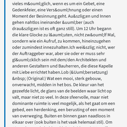
vieles m&ouml;glich, wenn es um ein Gebet, eine
Gedenkfeier, eine Vers&ouml;hnung oder einen
Moment der Besinnung geht. Au&szlig;en und Innen
gehen nahtlos ineinander &uuml;ber (auch
drau&szlig;en ist es oft ganz still). Um 12 Uhr begann
die klare Glocke zu l&auml;uten, nicht zw&ouml;lf Mal,
sondern wie ein Aufruf, zu kommen, hineinzugehen
oder zumindest innezuhalten.Ich wei&szlig; nicht, wer
der Auftraggeber war, aber sie oder er muss sehr
gl&uuml;cklich sein mit dem/den Architekten und
anderen Gestaltern und Bauherren, die diese Kapelle
mit Liebe errichtet haben.Lob (&Uuml;bersetzung)
&nbsp; (Original:) Wat een mooi, sterk gebouw,
onverwacht, midden in het bos. De kleur van het
gezeefde licht, de glans van de beelden waar licht op
valt, maar niet zo veel. In deze sfeervolle, maar niet
dominante ruimte is veel mogelijk, als het gaat om een
gebed, een herdenking, een berusting of een moment
van overweging. Buiten en binnen gaan naadloos in
elkaar over (ook buiten is het vaak helemaal stil). Om