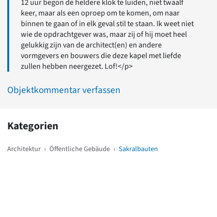
12 uur begon de heldere klok te luiden, niet twaalf
keer, maar als een oproep om te komen, om naar
binnen te gaan of in elk geval stil te staan. Ik weet niet
wie de opdrachtgever was, maar zij of hij moet heel
gelukkig zijn van de architect(en) en andere
vormgevers en bouwers die deze kapel met liefde
zullen hebben neergezet. Lof!</p>
Objektkommentar verfassen
Kategorien
Architektur
›
Öffentliche Gebäude
›
Sakralbauten
Weitere Objekte
in der Nähe