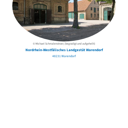
© Michael Schmalenstroer; (begradigt und aufgehellt)
Nordrhein-Westfälisches Landgestüt Warendorf
48231 Warendorf