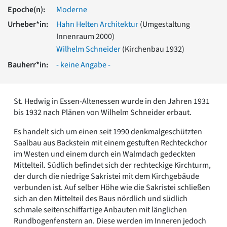
Romanik
Epoche(n):
Moderne
Vorromanik
Urheber*in:
Hahn Helten Architektur
(Umgestaltung
Römische Antike
Innenraum 2000)
Über uns
Wilhelm Schneider
(Kirchenbau 1932)
Über baukunst-nrw
Bauherr*in:
- keine Angabe -
Fachbeirat
Freunde & Förderer
Kontakt
St. Hedwig in Essen-Altenessen wurde in den Jahren 1931
Impressum
bis 1932 nach Plänen von Wilhelm Schneider erbaut.
Datenschutz
Es handelt sich um einen seit 1990 denkmalgeschützten
Suchbegriff eingeben
Saalbau aus Backstein mit einem gestuften Rechteckchor
im Westen und einem durch ein Walmdach gedeckten
Mittelteil. Südlich befindet sich der rechteckige Kirchturm,
der durch die niedrige Sakristei mit dem Kirchgebäude
verbunden ist. Auf selber Höhe wie die Sakristei schließen
sich an den Mittelteil des Baus nördlich und südlich
schmale seitenschiffartige Anbauten mit länglichen
Rundbogenfenstern an. Diese werden im Inneren jedoch