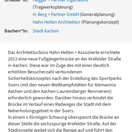
Romanik
(Tragwerksplanung)
Vorromanik
H. Berg + Partner GmbH
(Generalplanung)
Römische Antike
Hahn Helten Architektur
(Planungskonzept)
Über uns
Bauherr*in:
Stadt Aachen
Über baukunst-nrw
Fachbeirat
Freunde & Förderer
Das Architekturbüro Hahn Helten + Assoziierte errichtete
Kontakt
2012 eine neue Fußgängerbrücke an der Krefelder Straße
Impressum
in Aachen. Diese war im Zuge des mit einer deutlich
Datenschutz
erhöhten Besucherzahl verbundenen
Suchbegriff eingeben
Sicherheitskonzeptes nach der Erstellung des Sportparks
Soers (mit den neuen Wettkampfstätten für Alemannia
Aachen und den Aachen-Laurensberger Rennverein)
erforderlich geworden. Darüber hinaus verbindet die
Brücke im Verlauf eines Radweges die Stadt mit dem
Naherholungsgebiet in der Soers.
In einem s-förmigen Schwung überspannt die Brücke an
dieser Stelle die sechsspurige Krefelder Straße. Auf der
Stadionseite weitet sich die Rampe auf und führt den