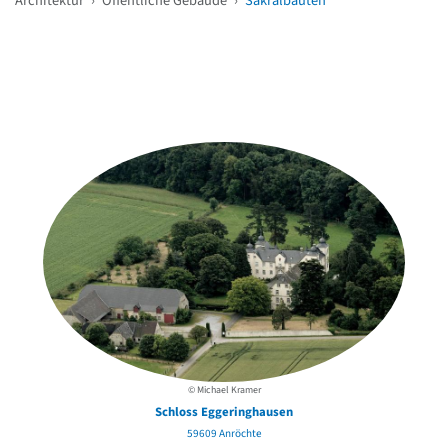
Architektur
›
Öffentliche Gebäude
›
Sakralbauten
Weitere Objekte
in der Nähe
© Michael Kramer
Schloss Eggeringhausen
59609 Anröchte