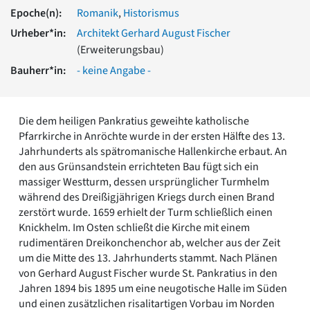
Romanik
Epoche(n):
Romanik
,
Historismus
Vorromanik
Urheber*in:
Architekt Gerhard August Fischer
Römische Antike
(Erweiterungsbau)
Über uns
Bauherr*in:
- keine Angabe -
Über baukunst-nrw
Fachbeirat
Freunde & Förderer
Die dem heiligen Pankratius geweihte katholische
Kontakt
Pfarrkirche in Anröchte wurde in der ersten Hälfte des 13.
Impressum
Jahrhunderts als spätromanische Hallenkirche erbaut. An
Datenschutz
den aus Grünsandstein errichteten Bau fügt sich ein
massiger Westturm, dessen ursprünglicher Turmhelm
Suchbegriff eingeben
während des Dreißigjährigen Kriegs durch einen Brand
zerstört wurde. 1659 erhielt der Turm schließlich einen
Knickhelm. Im Osten schließt die Kirche mit einem
rudimentären Dreikonchenchor ab, welcher aus der Zeit
um die Mitte des 13. Jahrhunderts stammt. Nach Plänen
von Gerhard August Fischer wurde St. Pankratius in den
Jahren 1894 bis 1895 um eine neugotische Halle im Süden
und einen zusätzlichen risalitartigen Vorbau im Norden