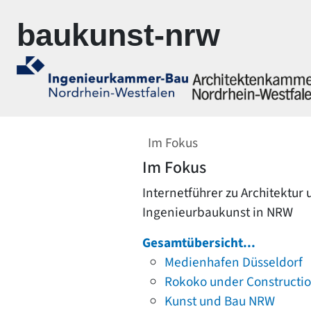
Zur Navigation springen
Zum Inhalt springen
baukunst-nrw
Im Fokus
Im Fokus
Internetführer zu Architektur
Ingenieurbaukunst in NRW
Gesamtübersicht...
Medienhafen Düsseldorf
Rokoko under Constructi
Kunst und Bau NRW