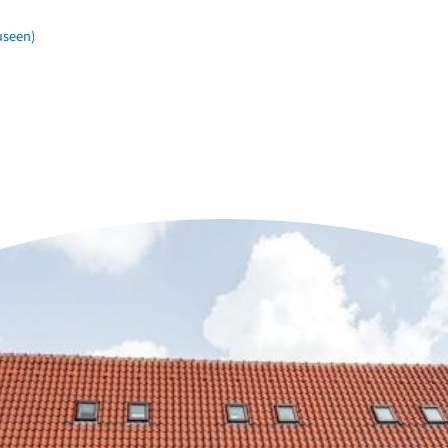
useen)
n der Nähe