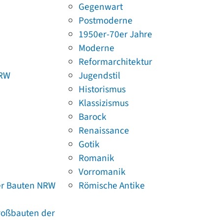
Gegenwart
Postmoderne
1950er-70er Jahre
Moderne
Reformarchitektur
NRW
Jugendstil
Historismus
Klassizismus
Barock
Renaissance
Gotik
Romanik
Vorromanik
er Bauten NRW
Römische Antike
Großbauten der