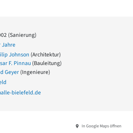
002 (Sanierung)
 Jahre
hilip Johnson
(Architektur)
sar F. Pinnau
(Bauleitung)
nd Geyer
(Ingenieure)
eld
lle-bielefeld.de
In Google Maps öffnen