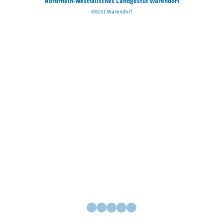
Nordrhein-Westfälisches Landgestüt Warendorf
48231 Warendorf