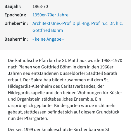
Romanik
Baujahr:
1968-70
Vorromanik
Epoche(n):
1950er-70er Jahre
Römische Antike
Urheber*in:
Architekt Univ.-Prof. Dipl.-Ing. Prof. h.c. Dr. h.c.
Über uns
Gottfried Böhm
Über baukunst-nrw
Bauherr*in:
- keine Angabe -
Fachbeirat
Freunde & Förderer
Kontakt
Die katholische Pfarrkirche St. Matthäus wurde 1968–1970
Impressum
nach Plänen von Gottfried Böhm in dem in den 1960er
Datenschutz
Jahren neu entstandenen Düsseldorfer Stadtteil Garath
Suchbegriff eingeben
erbaut. Der Sakralbau bildet zusammen mit dem St.
Hildegardis-Altenheim des Caritasverbandes, der
Hildegardiskapelle und den beiden Wohnungen für Küster
und Organist ein städtebauliches Ensemble. Ein
ursprünglich geplanter Kindergarten wurde nicht mehr
gebaut, stattdessen befindet sich auf diesem Grundstück
nun der Pfarrgarten.
Der seit 1999 denkmalgeschützte Kirchenbau von St.