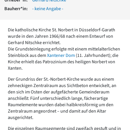
Romanik
Bauherr*in:
- keine Angabe -
Vorromanik
Römische Antike
Über uns
Die katholische Kirche St. Norbert in Düsseldorf-Garath
Über baukunst-nrw
wurde in den Jahren 1966/68 nach einem Entwurf von
Fachbeirat
Gerhard Nitschke errichtet.
Freunde & Förderer
Die Grundsteinlegung erfolgte mit einem mittelalterlichen
Kontakt
Steinblock aus dem
Xantener Dom
(11. Jahrhundert); die
Impressum
Kirche erhielt das Patrozinium des heiligen Norbert von
Datenschutz
Xanten.
Suchbegriff eingeben
Der Grundriss der St.-Norbert-Kirche wurde aus einem
zehneckigen Zentralraum aus Sichtbeton entwickelt, an
den sich im Osten der aufgefächerte Gemeinderaum
anschließt: Fünf unterschiedlich lange, fächerartige
Raumelemente wurden dabei halbkreisförmig um den
Zentralraum angeordnet – und damit auf den Altar
ausgerichtet.
Die einzelnen Raumsegmente sind zweifach gestuft und in