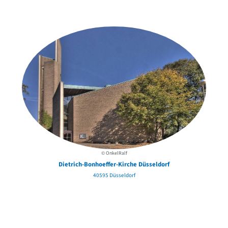
in der Nähe
© OnkelRalf
Dietrich-Bonhoeffer-Kirche Düsseldorf
40595 Düsseldorf