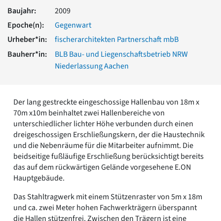
Romanik
Baujahr:
2009
Vorromanik
Epoche(n):
Gegenwart
Römische Antike
Urheber*in:
fischerarchitekten Partnerschaft mbB
Über uns
Bauherr*in:
BLB Bau- und Liegenschaftsbetrieb NRW
Über baukunst-nrw
Niederlassung Aachen
Fachbeirat
Freunde & Förderer
Kontakt
Der lang gestreckte eingeschossige Hallenbau von 18m x
Impressum
70m x10m beinhaltet zwei Hallenbereiche von
Datenschutz
unterschiedlicher lichter Höhe verbunden durch einen
Suchbegriff eingeben
dreigeschossigen Erschließungskern, der die Haustechnik
und die Nebenräume für die Mitarbeiter aufnimmt. Die
beidseitige fußläufige Erschließung berücksichtigt bereits
das auf dem rückwärtigen Gelände vorgesehene E.ON
Hauptgebäude.
Das Stahltragwerk mit einem Stützenraster von 5m x 18m
und ca. zwei Meter hohen Fachwerkträgern überspannt
die Hallen stützenfrei. Zwischen den Trägern ist eine