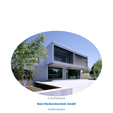
Weitere Objekte
der Urheber*innen
© Olaf Mahlstedt
Bösl Medizintechnik GmbH
52066 Aachen