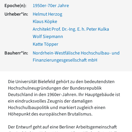
Romanik
Epoche(n):
1950er-70er Jahre
Vorromanik
Urheber*in:
Helmut Herzog
Römische Antike
Klaus Köpke
Über uns
Architekt Prof. Dr.-Ing. E. h. Peter Kulka
Über baukunst-nrw
Wolf Siepmann
Fachbeirat
Katte Töpper
Freunde & Förderer
Bauherr*in:
Nordrhein-Westfälische Hochschulbau- und
Kontakt
Finanzierungesgesellschaft mbH
Impressum
Datenschutz
Suchbegriff eingeben
Die Universität Bielefeld gehört zu den bedeutendsten
Hochschulneugründungen der Bundesrepublik
Deutschland in den 1960er-Jahren. Ihr Hauptgebäude ist
ein eindrucksvolles Zeugnis der damaligen
Hochschulbaupolitik und markiert zugleich einen
Höhepunkt des europäischen Brutalismus.
Der Entwurf geht auf eine Berliner Arbeitsgemeinschaft