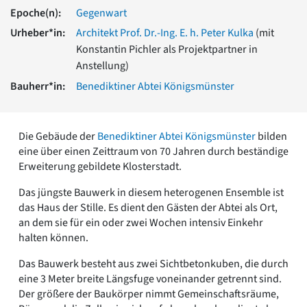
Romanik
Epoche(n):
Gegenwart
Vorromanik
Urheber*in:
Architekt Prof. Dr.-Ing. E. h. Peter Kulka
(mit
Römische Antike
Konstantin Pichler als Projektpartner in
Über uns
Anstellung)
Über baukunst-nrw
Bauherr*in:
Benediktiner Abtei Königsmünster
Fachbeirat
Freunde & Förderer
Kontakt
Die Gebäude der
Benediktiner Abtei Königsmünster
bilden
Impressum
eine über einen Zeittraum von 70 Jahren durch beständige
Datenschutz
Erweiterung gebildete Klosterstadt.
Suchbegriff eingeben
Das jüngste Bauwerk in diesem heterogenen Ensemble ist
das Haus der Stille. Es dient den Gästen der Abtei als Ort,
an dem sie für ein oder zwei Wochen intensiv Einkehr
halten können.
Das Bauwerk besteht aus zwei Sichtbetonkuben, die durch
eine 3 Meter breite Längsfuge voneinander getrennt sind.
Der größere der Baukörper nimmt Gemeinschaftsräume,