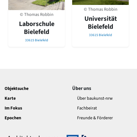
David Chipperfield
Harald Deilmann
© Thomas Robbin
© Thomas Robbin
Gottfried Böhm
Universität
Laborschule
Schneider von Esleben
Bielefeld
Peter Behrens
Bielefeld
33615 Bielefeld
Auszeichnung vorbildlicher Bauten NRW 2020
33615 Bielefeld
Big Beautiful Buildings (Großbauten der Nachkriegszeit)
Epochen
Gesamtübersicht...
Gegenwart
Postmoderne
1950er-70er Jahre
Moderne
Über uns
Objektsuche
Reformarchitektur
Karte
Über baukunst-nrw
Jugendstil
Im Fokus
Fachbeirat
Historismus
Klassizismus
Epochen
Freunde & Förderer
Barock
Renaissance
Gotik