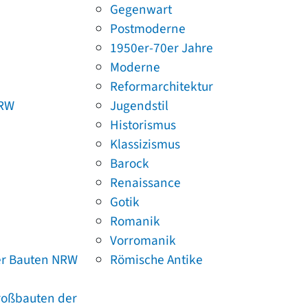
Gegenwart
Postmoderne
1950er-70er Jahre
Moderne
Reformarchitektur
NRW
Jugendstil
Historismus
Klassizismus
Barock
Renaissance
Gotik
Romanik
Vorromanik
er Bauten NRW
Römische Antike
Großbauten der