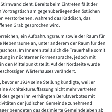
tirnwand zieht. Bereits beim Eintreten fällt der
en Vortragstisch am gegenüberliegenden östlichen
den Verstorbenen, während das Kaddisch, das
offenen Grab gesprochen wird.
u erreichen, ein Aufbahrungsraum sowie der Raum für
ere Nebenräume an, unter anderem der Raum für den
choss. Im Inneren stellt sich die Trauerhalle somit
attung in nüchterner Formensprache, jedoch mit
in den Mittelpunkt stellt. Auf der Nordseite wurde
geschossigen Wärterhauses verändert.
, bevor er 1934 seine Stellung kündigte, weil er
seine Architekturauffassung nicht mehr vertreten
 des gegen ihn verhängten Berufsverbotes mit
Aktivitäten der jüdischen Gemeinde zunehmend
slager beendeten das dezimierte Gemeindeleben ab