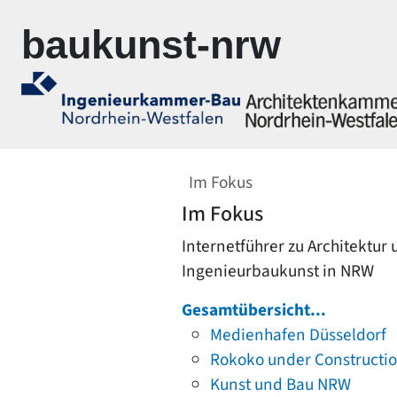
Zur Navigation springen
Zum Inhalt springen
baukunst-nrw
Im Fokus
Im Fokus
Internetführer zu Architektur
Ingenieurbaukunst in NRW
Gesamtübersicht...
Medienhafen Düsseldorf
Rokoko under Constructi
Kunst und Bau NRW