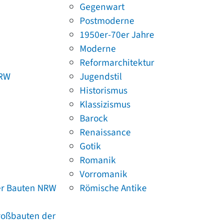
Gegenwart
Postmoderne
1950er-70er Jahre
Moderne
Reformarchitektur
NRW
Jugendstil
Historismus
Klassizismus
Barock
Renaissance
Gotik
Romanik
Vorromanik
er Bauten NRW
Römische Antike
Großbauten der