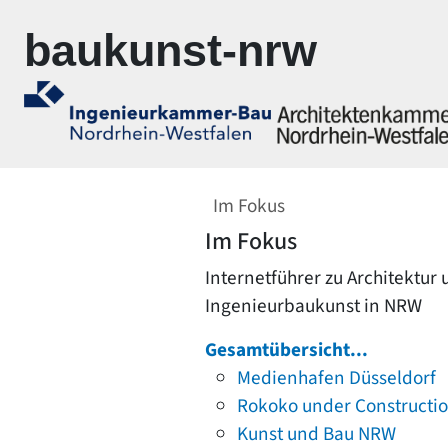
Zur Navigation springen
Zum Inhalt springen
baukunst-nrw
Im Fokus
Im Fokus
Internetführer zu Architektur
Ingenieurbaukunst in NRW
Gesamtübersicht...
Medienhafen Düsseldorf
Rokoko under Constructi
Kunst und Bau NRW