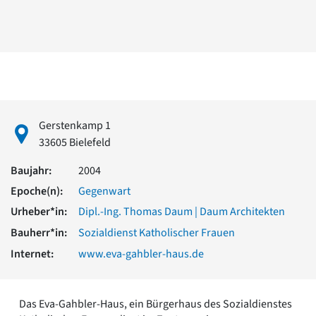
David Chipperfield
Harald Deilmann
Gottfried Böhm
Schneider von Esleben
Peter Behrens
Auszeichnung vorbildlicher Bauten NRW 2020
Big Beautiful Buildings (Großbauten der Nachkriegszeit)
Epochen
Gerstenkamp 1
Gesamtübersicht...
33605 Bielefeld
Gegenwart
Baujahr:
2004
Postmoderne
1950er-70er Jahre
Epoche(n):
Gegenwart
Moderne
Urheber*in:
Dipl.-Ing. Thomas Daum | Daum Architekten
Reformarchitektur
Bauherr*in:
Sozialdienst Katholischer Frauen
Jugendstil
Historismus
Internet:
www.eva-gahbler-haus.de
Klassizismus
Barock
Renaissance
Das Eva-Gahbler-Haus, ein Bürgerhaus des Sozialdienstes
Gotik