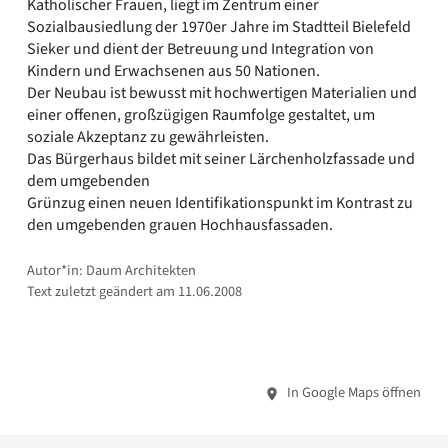
Katholischer Frauen, liegt im Zentrum einer
Romanik
Sozialbausiedlung der 1970er Jahre im Stadtteil Bielefeld
Vorromanik
Sieker und dient der Betreuung und Integration von
Römische Antike
Kindern und Erwachsenen aus 50 Nationen.
Über uns
Der Neubau ist bewusst mit hochwertigen Materialien und
einer offenen, großzügigen Raumfolge gestaltet, um
Über baukunst-nrw
soziale Akzeptanz zu gewährleisten.
Fachbeirat
Das Bürgerhaus bildet mit seiner Lärchenholzfassade und
Freunde & Förderer
dem umgebenden
Kontakt
Grünzug einen neuen Identifikationspunkt im Kontrast zu
Impressum
den umgebenden grauen Hochhausfassaden.
Datenschutz
Suchbegriff eingeben
Autor*in: Daum Architekten
Text zuletzt geändert am 11.06.2008
In Google Maps öffnen