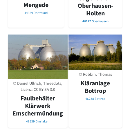
Mengede
Oberhausen-
Romanik
Vorromanik
Holten
44359 Dortmund
Römische Antike
46147 Oberhausen
Über uns
Über baukunst-nrw
Fachbeirat
Freunde & Förderer
Kontakt
Impressum
Datenschutz
© Robbin, Thomas
Suchbegriff eingeben
Kläranlage
© Daniel Ullrich, Threedots,
Bottrop
Lizenz:
CC BY-SA 3.0
Faulbehälter
46238 Bottrop
Klärwerk
Emschermündung
46539 Dinslaken