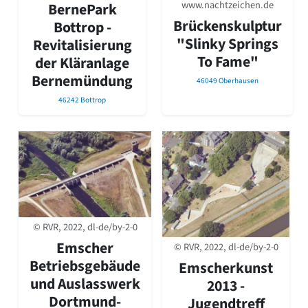
David Chipperfield
www.nachtzeichen.de
BernePark
Harald Deilmann
Brückenskulptur
Bottrop -
Gottfried Böhm
"Slinky Springs
Revitalisierung
Schneider von Esleben
To Fame"
der Kläranlage
Peter Behrens
Bernemündung
Auszeichnung vorbildlicher Bauten NRW 2020
46049 Oberhausen
Big Beautiful Buildings (Großbauten der Nachkriegszeit)
46242 Bottrop
Epochen
Gesamtübersicht...
Gegenwart
Postmoderne
1950er-70er Jahre
Moderne
Reformarchitektur
© RVR, 2022, dl-de/by-2-0
Jugendstil
Historismus
Emscher
© RVR, 2022, dl-de/by-2-0
Klassizismus
Betriebsgebäude
Emscherkunst
Barock
und Auslasswerk
2013 -
Renaissance
Dortmund-
Jugendtreff
Gotik