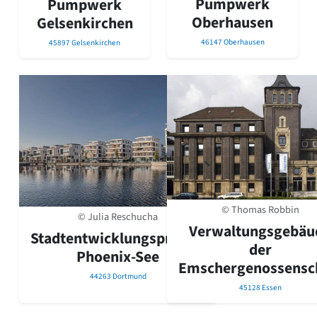
Pumpwerk
Pumpwerk
Oberhausen
Gelsenkirchen
46147 Oberhausen
45897 Gelsenkirchen
© Thomas Robbin
© Julia Reschucha
Verwaltungsgebäu
Stadtentwicklungsprojekt
der
Phoenix-See
Emschergenossensc
44263 Dortmund
45128 Essen