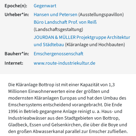
Romanik
Epoche(n):
Gegenwart
Vorromanik
Urheber*in:
Hansen und Petersen
(Ausstellungspavillon)
Römische Antike
Büro Landschaft Prof. von Reiß
Über uns
(Landschaftsgestaltung)
Über baukunst-nrw
JOURDAN & MÜLLER Projektgruppe Architektur
Fachbeirat
und Städtebau
(Kläranlage und Hochbauten)
Freunde & Förderer
Bauherr*in:
Emschergenossenschaft
Kontakt
Internet:
www.route-industriekultur.de
Impressum
Datenschutz
Suchbegriff eingeben
Die Kläranlage Bottrop ist mit einer Kapazität von 1,3
Millionen Einwohnerwerten eine der größten und
modernsten Kläranlagen Europas und hat den Umbau des
Emschersystems entscheidend vorangebracht. Die Ende
1996 in Betrieb gegangene Anlage reinigt u. a. Haus- und
Industrieabwässer aus den Stadtgebieten von Bottrop,
Gladbeck, Essen und Gelsenkirchen, die über die Boye und
den großen Abwasserkanal parallel zur Emscher zufließen.