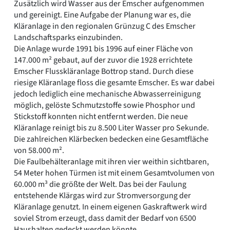
Zusätzlich wird Wasser aus der Emscher aufgenommen
und gereinigt. Eine Aufgabe der Planung war es, die
Kläranlage in den regionalen Grünzug C des Emscher
Landschaftsparks einzubinden.
Die Anlage wurde 1991 bis 1996 auf einer Fläche von
147.000 m² gebaut, auf der zuvor die 1928 errichtete
Emscher Flusskläranlage Bottrop stand. Durch diese
riesige Kläranlage floss die gesamte Emscher. Es war dabei
jedoch lediglich eine mechanische Abwasserreinigung
möglich, gelöste Schmutzstoffe sowie Phosphor und
Stickstoff konnten nicht entfernt werden. Die neue
Kläranlage reinigt bis zu 8.500 Liter Wasser pro Sekunde.
Die zahlreichen Klärbecken bedecken eine Gesamtfläche
von 58.000 m².
Die Faulbehälteranlage mit ihren vier weithin sichtbaren,
54 Meter hohen Türmen ist mit einem Gesamtvolumen von
60.000 m³ die größte der Welt. Das bei der Faulung
entstehende Klärgas wird zur Stromversorgung der
Kläranlage genutzt. In einem eigenen Gaskraftwerk wird
soviel Strom erzeugt, dass damit der Bedarf von 6500
Haushalten gedeckt werden könnte.