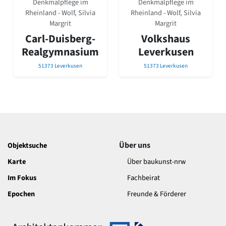
Denkmalpflege im
Denkmalpflege im
David Chipperfield
Rheinland - Wolf, Silvia
Rheinland - Wolf, Silvia
Harald Deilmann
Margrit
Margrit
Gottfried Böhm
Carl-Duisberg-
Volkshaus
Schneider von Esleben
Peter Behrens
Realgymnasium
Leverkusen
Auszeichnung vorbildlicher Bauten NRW 2020
51373 Leverkusen
51373 Leverkusen
Big Beautiful Buildings (Großbauten der Nachkriegszeit)
Epochen
Gesamtübersicht...
Gegenwart
Postmoderne
1950er-70er Jahre
Moderne
Über uns
Objektsuche
Reformarchitektur
Karte
Über baukunst-nrw
Jugendstil
Im Fokus
Fachbeirat
Historismus
Klassizismus
Epochen
Freunde & Förderer
Barock
Renaissance
Gotik