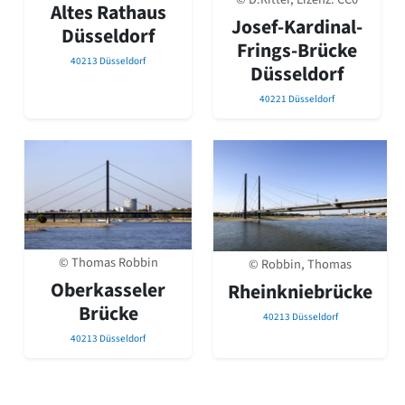
David Chipperfield
Altes Rathaus
Josef-Kardinal-
Harald Deilmann
Düsseldorf
Frings-Brücke
Gottfried Böhm
40213 Düsseldorf
Schneider von Esleben
Düsseldorf
Peter Behrens
40221 Düsseldorf
Auszeichnung vorbildlicher Bauten NRW 2020
Big Beautiful Buildings (Großbauten der Nachkriegszeit)
Epochen
Gesamtübersicht...
Gegenwart
Postmoderne
1950er-70er Jahre
Moderne
© Thomas Robbin
© Robbin, Thomas
Reformarchitektur
Oberkasseler
Rheinkniebrücke
Jugendstil
Brücke
Historismus
40213 Düsseldorf
Klassizismus
40213 Düsseldorf
Barock
Renaissance
Gotik