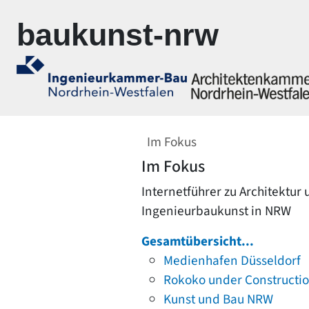
Zur Navigation springen
Zum Inhalt springen
baukunst-nrw
Im Fokus
Im Fokus
Internetführer zu Architektur
Ingenieurbaukunst in NRW
Gesamtübersicht...
Medienhafen Düsseldorf
Rokoko under Constructi
Kunst und Bau NRW