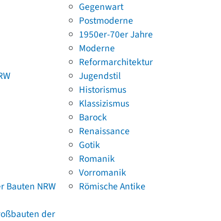
Gegenwart
Postmoderne
1950er-70er Jahre
Moderne
Reformarchitektur
NRW
Jugendstil
Historismus
Klassizismus
Barock
Renaissance
Gotik
Romanik
Vorromanik
er Bauten NRW
Römische Antike
Großbauten der