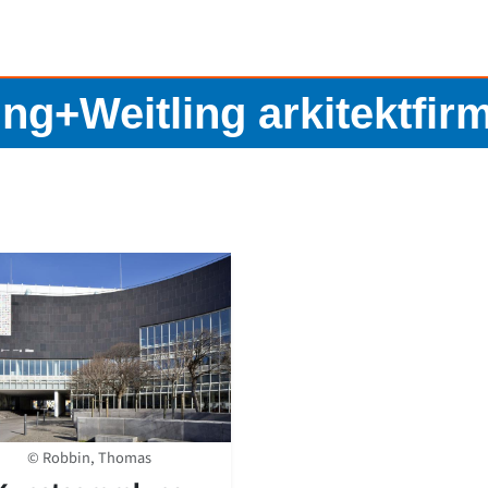
ng+Weitling arkitektfir
© Robbin, Thomas