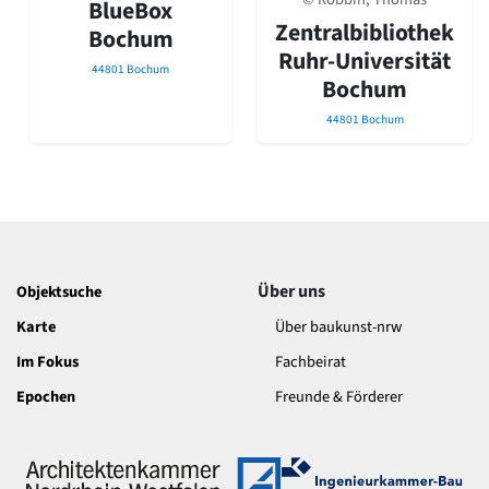
BlueBox
David Chipperfield
Zentralbibliothek
Harald Deilmann
Bochum
Ruhr-Universität
Gottfried Böhm
44801 Bochum
Schneider von Esleben
Bochum
Peter Behrens
44801 Bochum
Auszeichnung vorbildlicher Bauten NRW 2020
Big Beautiful Buildings (Großbauten der Nachkriegszeit)
Epochen
Gesamtübersicht...
Gegenwart
Postmoderne
1950er-70er Jahre
Über uns
Objektsuche
Moderne
Karte
Über baukunst-nrw
Reformarchitektur
Im Fokus
Fachbeirat
Jugendstil
Historismus
Epochen
Freunde & Förderer
Klassizismus
Barock
Renaissance
Gotik