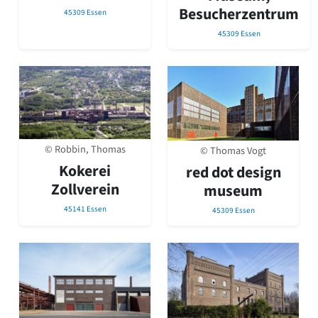
Besucherzentrum
Romanik
45309 Essen
Vorromanik
45309 Essen
Römische Antike
Über uns
Über baukunst-nrw
Fachbeirat
Freunde & Förderer
Kontakt
Impressum
© Robbin, Thomas
© Thomas Vogt
Datenschutz
Kokerei
red dot design
Zollverein
Suchbegriff eingeben
museum
45141 Essen
45309 Essen