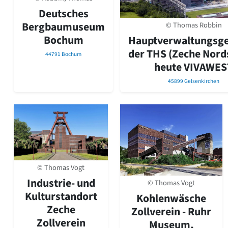
David Chipperfield
Deutsches
Harald Deilmann
Bergbaumuseum
© Thomas Robbin
Gottfried Böhm
Schneider von Esleben
Bochum
Hauptverwaltungsg
Peter Behrens
der THS (Zeche Nord
44791 Bochum
Auszeichnung vorbildlicher Bauten NRW 2020
heute VIVAWES
Big Beautiful Buildings (Großbauten der Nachkriegszeit)
45899 Gelsenkirchen
Epochen
Gesamtübersicht...
Gegenwart
Postmoderne
1950er-70er Jahre
Moderne
Reformarchitektur
© Thomas Vogt
Jugendstil
Historismus
Industrie- und
© Thomas Vogt
Klassizismus
Kulturstandort
Kohlenwäsche
Barock
Zeche
Zollverein - Ruhr
Renaissance
Zollverein
Museum,
Gotik