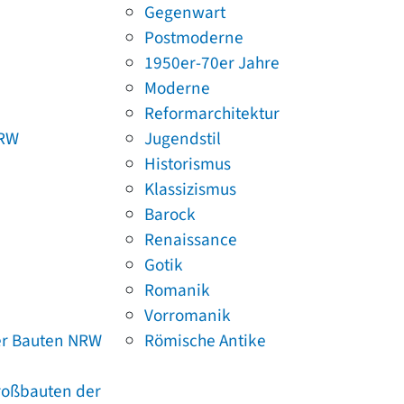
Gegenwart
Postmoderne
1950er-70er Jahre
Moderne
Reformarchitektur
NRW
Jugendstil
Historismus
Klassizismus
Barock
Renaissance
Gotik
Romanik
Vorromanik
er Bauten NRW
Römische Antike
Großbauten der