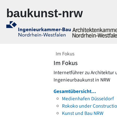
Zur Navigation springen
Zum Inhalt springen
baukunst-nrw
Im Fokus
Im Fokus
Internetführer zu Architektur
Ingenieurbaukunst in NRW
Gesamtübersicht...
Medienhafen Düsseldorf
Rokoko under Constructi
Kunst und Bau NRW