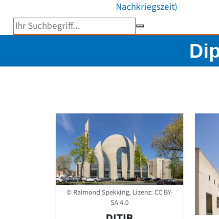
Nachkriegszeit)
Suchbegriff eingeben
Dip
© Raimond Spekking, Lizenz:
CC BY-
SA 4.0
DITIB