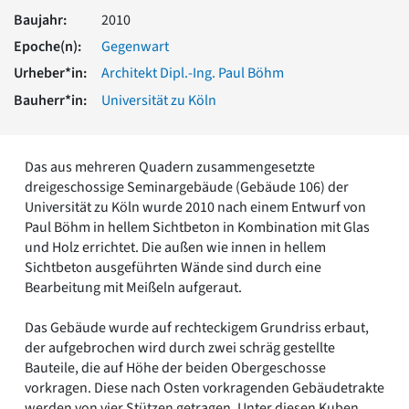
Romanik
Baujahr:
2010
Vorromanik
Epoche(n):
Gegenwart
Römische Antike
Urheber*in:
Architekt Dipl.-Ing. Paul Böhm
Über uns
Bauherr*in:
Universität zu Köln
Über baukunst-nrw
Fachbeirat
Freunde & Förderer
Das aus mehreren Quadern zusammengesetzte
Kontakt
dreigeschossige Seminargebäude (Gebäude 106) der
Impressum
Universität zu Köln wurde 2010 nach einem Entwurf von
Datenschutz
Paul Böhm in hellem Sichtbeton in Kombination mit Glas
Suchbegriff eingeben
und Holz errichtet. Die außen wie innen in hellem
Sichtbeton ausgeführten Wände sind durch eine
Bearbeitung mit Meißeln aufgeraut.
Das Gebäude wurde auf rechteckigem Grundriss erbaut,
der aufgebrochen wird durch zwei schräg gestellte
Bauteile, die auf Höhe der beiden Obergeschosse
vorkragen. Diese nach Osten vorkragenden Gebäudetrakte
werden von vier Stützen getragen. Unter diesen Kuben