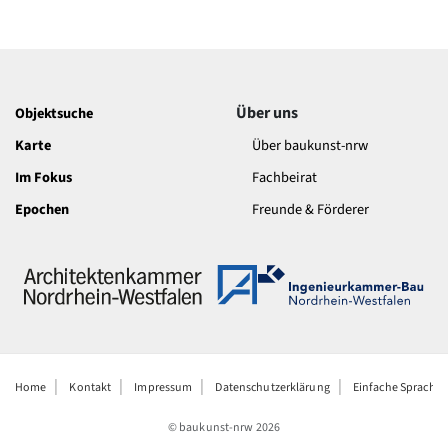
Romanik
Vorromanik
Römische Antike
Über uns
Über uns
Objektsuche
Über baukunst-nrw
Fachbeirat
Karte
Über baukunst-nrw
Freunde & Förderer
Im Fokus
Fachbeirat
Kontakt
Impressum
Epochen
Freunde & Förderer
Datenschutz
Suchbegriff eingeben
Home
Kontakt
Impressum
Datenschutzerklärung
Einfache Sprache
© baukunst-nrw
2026