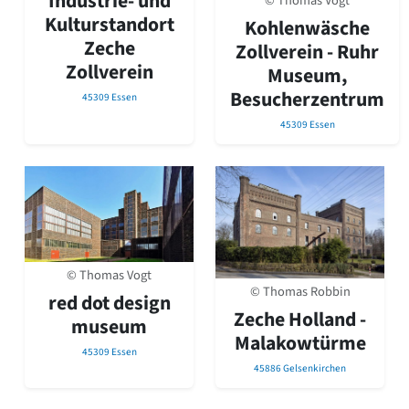
Industrie- und
© Thomas Vogt
David Chipperfield
Kulturstandort
Kohlenwäsche
Harald Deilmann
Zeche
Gottfried Böhm
Zollverein - Ruhr
Schneider von Esleben
Zollverein
Museum,
Peter Behrens
Besucherzentrum
45309 Essen
Auszeichnung vorbildlicher Bauten NRW 2020
45309 Essen
Big Beautiful Buildings (Großbauten der Nachkriegszeit)
Epochen
Gesamtübersicht...
Gegenwart
Postmoderne
1950er-70er Jahre
Moderne
© Thomas Vogt
Reformarchitektur
© Thomas Robbin
red dot design
Jugendstil
Zeche Holland -
museum
Historismus
Malakowtürme
Klassizismus
45309 Essen
Barock
45886 Gelsenkirchen
Renaissance
Gotik