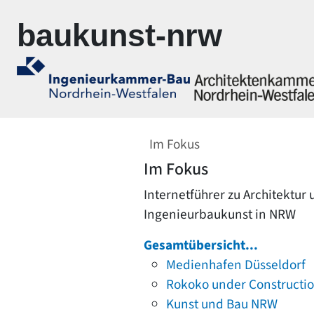
Zur Navigation springen
Zum Inhalt springen
baukunst-nrw
Im Fokus
Im Fokus
Internetführer zu Architektur
Ingenieurbaukunst in NRW
Gesamtübersicht...
Medienhafen Düsseldorf
Rokoko under Constructi
Kunst und Bau NRW