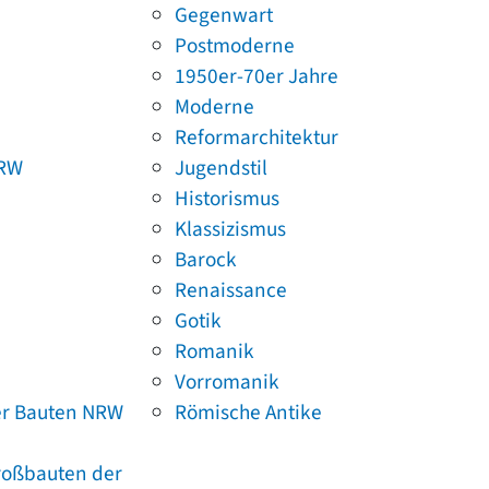
Gegenwart
Postmoderne
1950er-70er Jahre
Moderne
Reformarchitektur
NRW
Jugendstil
Historismus
Klassizismus
Barock
Renaissance
Gotik
Romanik
Vorromanik
er Bauten NRW
Römische Antike
Großbauten der