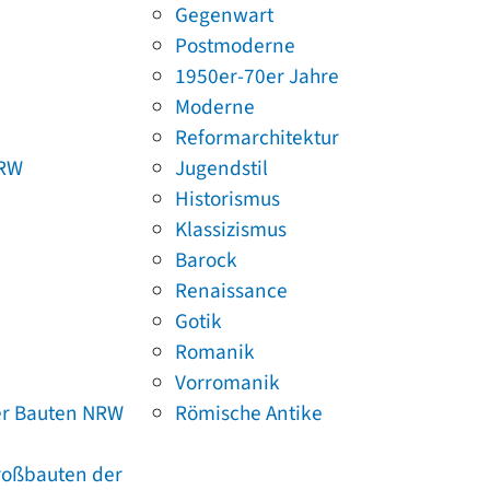
Gegenwart
Postmoderne
1950er-70er Jahre
Moderne
Reformarchitektur
NRW
Jugendstil
Historismus
Klassizismus
Barock
Renaissance
Gotik
Romanik
Vorromanik
er Bauten NRW
Römische Antike
Großbauten der