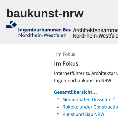
Zur Navigation springen
Zum Inhalt springen
baukunst-nrw
Im Fokus
Im Fokus
Internetführer zu Architektur
Ingenieurbaukunst in NRW
Gesamtübersicht...
Medienhafen Düsseldorf
Rokoko under Constructi
Kunst und Bau NRW