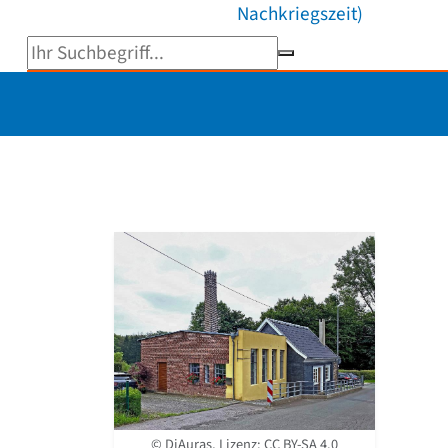
Nachkriegszeit)
Suchbegriff eingeben
© DiAuras, Lizenz:
CC BY-SA 4.0