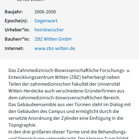
Romanik
Baujahr:
Vorromanik
2006-2008
Römische Antike
Epoche(n):
Gegenwart
Über uns
Urheber*in:
heinlewischer
Über baukunst-nrw
Bauherr*in:
ZBZ Witten GmbH
Fachbeirat
Internet:
www.zbz-witten.de
Freunde & Förderer
Kontakt
Impressum
Das Zahnmedizinisch-Biowissenschaftliche Forschungs- u.
Datenschutz
Entwicklungszentrum Witten (ZBZ) beherbergt neben
Suchbegriff eingeben
Teilen der zahnmedizinischen Fakultät der Universität
Witten-Herdecke auch verschiedene Gründerfirmen aus
dem zahnmedizinisch-biowissenschaftlichen Bereich.
Das Gebäudeensemble aus vier Türmen steht im Dialog mit
den Gebäuden des Campus und ermöglicht durch die
versetzte Anordnung der Zylinder eine Einfügung in die
Topographie.
In den drei größeren dieser Türme sind die Behandlungs-
und Diensträume untergebracht. Der kleinere Turm bildet