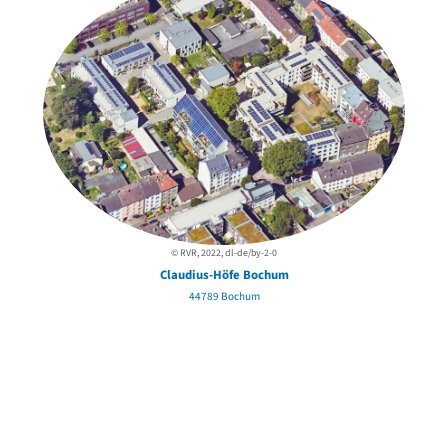
© RVR, 2022, dl-de/by-2-0
Claudius-Höfe Bochum
44789 Bochum