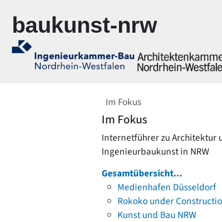
Zur Navigation springen
Zum Inhalt springen
baukunst-nrw
Im Fokus
Im Fokus
Internetführer zu Architektur
Ingenieurbaukunst in NRW
Gesamtübersicht...
Medienhafen Düsseldorf
Rokoko under Constructi
Kunst und Bau NRW