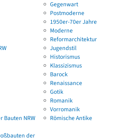
Gegenwart
Postmoderne
1950er-70er Jahre
Moderne
Reformarchitektur
NRW
Jugendstil
Historismus
Klassizismus
Barock
Renaissance
Gotik
Romanik
Vorromanik
er Bauten NRW
Römische Antike
Großbauten der