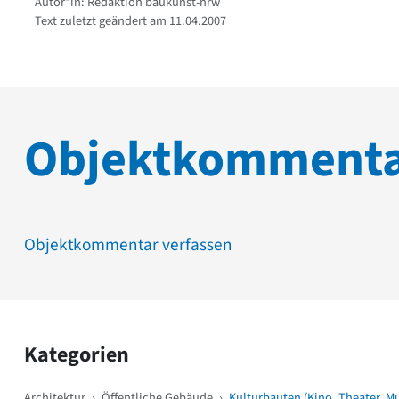
Autor*in: Redaktion baukunst-nrw
Text zuletzt geändert am 11.04.2007
Objektkomment
Objektkommentar verfassen
Kategorien
Architektur
›
Öffentliche Gebäude
›
Kulturbauten (Kino, Theater, M