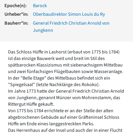
Romanik
Epoche(n):
Barock
Vorromanik
Urheber*in:
Oberbaudirektor Simon Louis du Ry
Römische Antike
Bauherr*in:
General Friedrich Christian Arnold von
Über uns
Jungkenn
Über baukunst-nrw
Fachbeirat
Freunde & Förderer
Das Schloss Hüffe in Lashorst (erbaut von 1775 bis 1784)
Kontakt
ist das einzige Bauwerk weit und breit im Stil des
Impressum
spätbarocken Klassizismus mit siebenachsigem Mittelbau
Datenschutz
und zwei fünfachsigen Flügelbauten sowie Wasseranlage.
In der "Belle Etage" des Mittelbaus befindet sich ein
Suchbegriff eingeben
"Spiegelsaal" (letzte Nachklänge des Rokoko).
Im Jahre 1773 hatte der General Friedrich Christian Arnold
von Jungkenn, genannt Münzer vom Mohrenstamm, das
Rittergut Hüffe gekauft.
Von 1775 bis 1784 errichtete er an der Stelle der alten
abgebrochenen Gebäude auf einer Gräfteninsel Schloss
Hüffe am Ende eines langgestreckten Parks.
Das Herrenhaus auf der Insel und auch der in einer Flucht