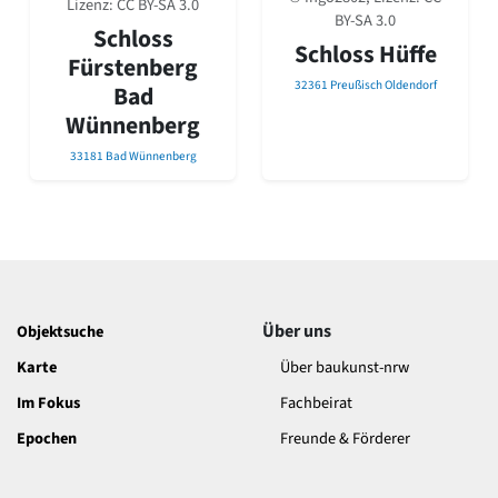
Lizenz:
CC BY-SA 3.0
David Chipperfield
BY-SA 3.0
Harald Deilmann
Schloss
Schloss Hüffe
Gottfried Böhm
Fürstenberg
Schneider von Esleben
32361 Preußisch Oldendorf
Bad
Peter Behrens
Wünnenberg
Auszeichnung vorbildlicher Bauten NRW 2020
Big Beautiful Buildings (Großbauten der Nachkriegszeit)
33181 Bad Wünnenberg
Epochen
Gesamtübersicht...
Gegenwart
Postmoderne
1950er-70er Jahre
Moderne
Über uns
Objektsuche
Reformarchitektur
Karte
Über baukunst-nrw
Jugendstil
Historismus
Im Fokus
Fachbeirat
Klassizismus
Epochen
Freunde & Förderer
Barock
Renaissance
Gotik