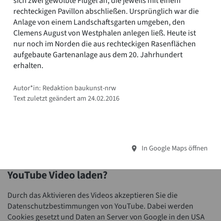
sich zwei gewölbte Flügel an, die jeweils mit einem
rechteckigen Pavillon abschließen. Ursprünglich war die
Anlage von einem Landschaftsgarten umgeben, den
Clemens August von Westphalen anlegen ließ. Heute ist
nur noch im Norden die aus rechteckigen Rasenflächen
aufgebaute Gartenanlage aus dem 20. Jahrhundert
erhalten.
Autor*in: Redaktion baukunst-nrw
Text zuletzt geändert am 24.02.2016
In Google Maps öffnen
YouTube Video laden?
Durch das Aktivieren des Videos akzeptieren Sie die
Datenschutzbestimmungen von YouTube. Dabei werden
Cookies gesetzt und Daten an Server von Google in den USA