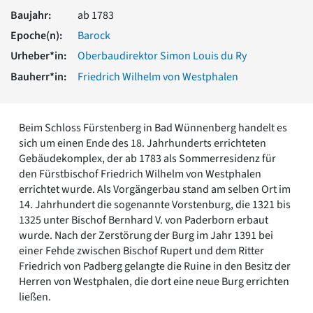
Romanik
Baujahr:
ab 1783
Vorromanik
Epoche(n):
Barock
Römische Antike
Urheber*in:
Oberbaudirektor Simon Louis du Ry
Über uns
Bauherr*in:
Friedrich Wilhelm von Westphalen
Über baukunst-nrw
Fachbeirat
Freunde & Förderer
Beim Schloss Fürstenberg in Bad Wünnenberg handelt es
Kontakt
sich um einen Ende des 18. Jahrhunderts errichteten
Impressum
Gebäudekomplex, der ab 1783 als Sommerresidenz für
Datenschutz
den Fürstbischof Friedrich Wilhelm von Westphalen
Suchbegriff eingeben
errichtet wurde. Als Vorgängerbau stand am selben Ort im
14. Jahrhundert die sogenannte Vorstenburg, die 1321 bis
1325 unter Bischof Bernhard V. von Paderborn erbaut
wurde. Nach der Zerstörung der Burg im Jahr 1391 bei
einer Fehde zwischen Bischof Rupert und dem Ritter
Friedrich von Padberg gelangte die Ruine in den Besitz der
Herren von Westphalen, die dort eine neue Burg errichten
ließen.