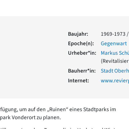
Baujahr:
1969-1973 /
Epoche(n):
Gegenwart
Urheber*in:
Markus Schü
(Revitalisie
Bauherr*in:
Stadt Ober
Internet:
www.revier
rfügung, um auf den „Ruinen“ eines Stadtparks im
park Vonderort zu planen.