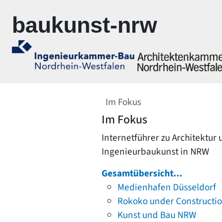
Zur Navigation springen
Zum Inhalt springen
baukunst-nrw
Im Fokus
Im Fokus
Internetführer zu Architektur
Ingenieurbaukunst in NRW
Gesamtübersicht...
Medienhafen Düsseldorf
Rokoko under Constructi
Kunst und Bau NRW