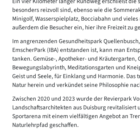
Ein vier Kilometer langer Rundweg erschließt die 
besonders reizvoll sind, ebenso wie die Sommerak
Minigolf, Wasserspielplatz, Bocciabahn und vieles
außerdem die Besucher ein, hier ihre Freizeit zu g
Im angrenzenden Gesundheitspark Quellenbusch, 
EmscherPark (IBA) entstanden ist, kann man Entsp
tanken. Gemüse-, Apotheker- und Kräutergarten, 
Bewegungslabyrinth, Meditationsgarten und Kneip
Geist und Seele, für Einklang und Harmonie. Das t
Natur herein und verkündet seine Philosophie na
Zwischen 2020 und 2023 wurde der Revierpark Vo
Landschaftsarchitekten aus Duisburg revitalisiert
Sportarena mit einem vielfältigen Angebot an Tr
Naturlehrpfad geschaffen.