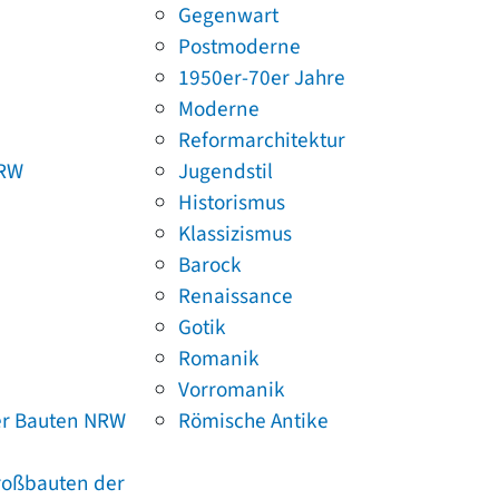
Gegenwart
Postmoderne
1950er-70er Jahre
Moderne
Reformarchitektur
NRW
Jugendstil
Historismus
Klassizismus
Barock
Renaissance
Gotik
Romanik
Vorromanik
er Bauten NRW
Römische Antike
Großbauten der