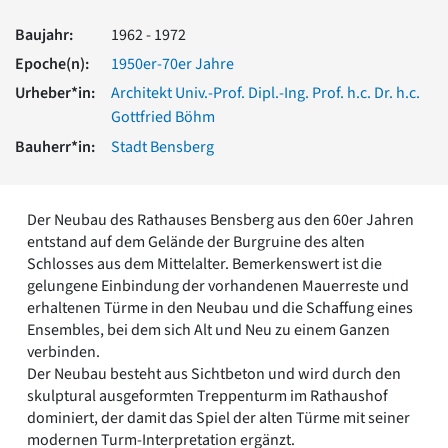
Romanik
Baujahr:
1962 - 1972
Vorromanik
Römische Antike
Epoche(n):
1950er-70er Jahre
Über uns
Urheber*in:
Architekt Univ.-Prof. Dipl.-Ing. Prof. h.c. Dr. h.c.
Gottfried Böhm
Über baukunst-nrw
Fachbeirat
Bauherr*in:
Stadt Bensberg
Freunde & Förderer
Kontakt
Impressum
Der Neubau des Rathauses Bensberg aus den 60er Jahren
Datenschutz
entstand auf dem Gelände der Burgruine des alten
Schlosses aus dem Mittelalter. Bemerkenswert ist die
Suchbegriff eingeben
gelungene Einbindung der vorhandenen Mauerreste und
erhaltenen Türme in den Neubau und die Schaffung eines
Ensembles, bei dem sich Alt und Neu zu einem Ganzen
verbinden.
Der Neubau besteht aus Sichtbeton und wird durch den
skulptural ausgeformten Treppenturm im Rathaushof
dominiert, der damit das Spiel der alten Türme mit seiner
modernen Turm-Interpretation ergänzt.