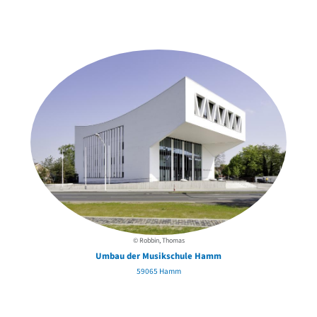
Weitere Objekte
in der Nähe
© Robbin, Thomas
Umbau der Musikschule Hamm
59065 Hamm