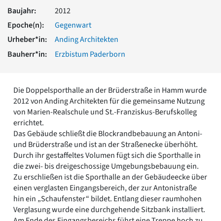
Romanik
Baujahr:
2012
Vorromanik
Epoche(n):
Gegenwart
Römische Antike
Urheber*in:
Anding Architekten
Über uns
Bauherr*in:
Erzbistum Paderborn
Über baukunst-nrw
Fachbeirat
Freunde & Förderer
Die Doppelsporthalle an der Brüderstraße in Hamm wurde
Kontakt
2012 von Anding Architekten für die gemeinsame Nutzung
Impressum
von Marien-Realschule und St.-Franziskus-Berufskolleg
Datenschutz
errichtet.
Suchbegriff eingeben
Das Gebäude schließt die Blockrandbebauung an Antoni-
und Brüderstraße und ist an der Straßenecke überhöht.
Durch ihr gestaffeltes Volumen fügt sich die Sporthalle in
die zwei- bis dreigeschossige Umgebungsbebauung ein.
Zu erschließen ist die Sporthalle an der Gebäudeecke über
einen verglasten Eingangsbereich, der zur Antonistraße
hin ein „Schaufenster“ bildet. Entlang dieser raumhohen
Verglasung wurde eine durchgehende Sitzbank installiert.
Am Ende des Eingangsbereichs führt eine Treppe hoch zu