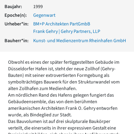
Romanik
Baujahr:
1999
Vorromanik
Epoche(n):
Gegenwart
Römische Antike
Urheber*in:
BM+P Architekten PartGmbB
Über uns
Frank Gehry | Gehry Partners, LLP
Über baukunst-nrw
Bauherr*in:
Kunst- und Medienzentrum Rheinhafen GmbH
Fachbeirat
Freunde & Förderer
Kontakt
Impressum
Obwohl es eines der später fertiggestellten Gebäude im
Datenschutz
Düsseldorfer Hafen ist, steht der neue Zollhof (Gehry-
Bauten) mit seiner extrovertierten Formgebung als
Suchbegriff eingeben
symbolträchtiges Bauwerk für den Strukturwandel vom
alten Zollhafen zum Medienhafen.
Am nördlichen Rand des Hafens gelegen fungiert das
Gebäudeensemble, das von dem berühmten
amerikanischen Architekten Frank O. Gehry entworfen
wurde, als Bindeglied zur Stadt.
Das Bauvolumen ist auf drei skulpturale Baukörper
verteilt, die einerseits in ihrer expressiven Gestalt eine