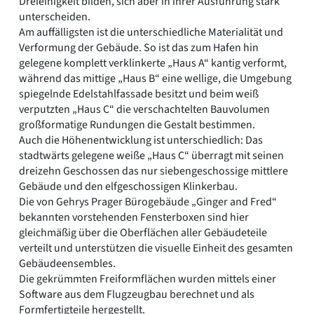
Dreieinigkeit bilden, sich aber in ihrer Ausführung stark
unterscheiden.
Am auffälligsten ist die unterschiedliche Materialität und
Verformung der Gebäude. So ist das zum Hafen hin
gelegene komplett verklinkerte „Haus A“ kantig verformt,
während das mittige „Haus B“ eine wellige, die Umgebung
spiegelnde Edelstahlfassade besitzt und beim weiß
verputzten „Haus C“ die verschachtelten Bauvolumen
großformatige Rundungen die Gestalt bestimmen.
Auch die Höhenentwicklung ist unterschiedlich: Das
stadtwärts gelegene weiße „Haus C“ überragt mit seinen
dreizehn Geschossen das nur siebengeschossige mittlere
Gebäude und den elfgeschossigen Klinkerbau.
Die von Gehrys Prager Bürogebäude „Ginger and Fred“
bekannten vorstehenden Fensterboxen sind hier
gleichmäßig über die Oberflächen aller Gebäudeteile
verteilt und unterstützen die visuelle Einheit des gesamten
Gebäudeensembles.
Die gekrümmten Freiformflächen wurden mittels einer
Software aus dem Flugzeugbau berechnet und als
Formfertigteile hergestellt.