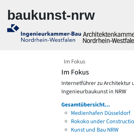
Zur Navigation springen
Zum Inhalt springen
baukunst-nrw
Im Fokus
Im Fokus
Internetführer zu Architektur
Ingenieurbaukunst in NRW
Gesamtübersicht...
Medienhafen Düsseldorf
Rokoko under Constructi
Kunst und Bau NRW