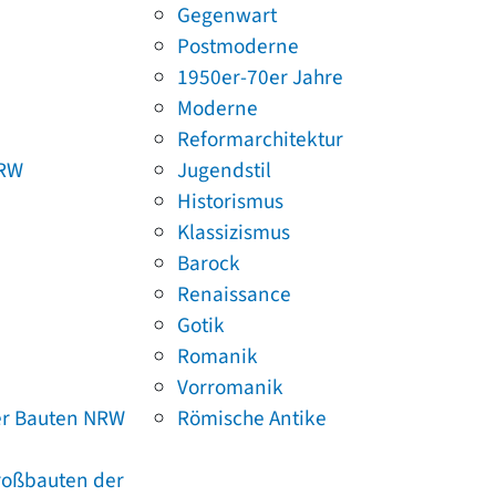
Gegenwart
Postmoderne
1950er-70er Jahre
Moderne
Reformarchitektur
NRW
Jugendstil
Historismus
Klassizismus
Barock
Renaissance
Gotik
Romanik
Vorromanik
er Bauten NRW
Römische Antike
Großbauten der