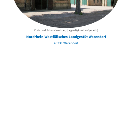
© Michael Schmalenstroer; (begradigt und aufgehellt)
Nordrhein-Westfälisches Landgestüt Warendorf
48231 Warendorf