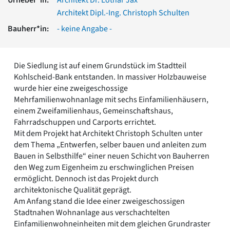
Romanik
Architekt Dipl.-Ing. Christoph Schulten
Vorromanik
Bauherr*in:
- keine Angabe -
Römische Antike
Über uns
Über baukunst-nrw
Die Siedlung ist auf einem Grundstück im Stadtteil
Fachbeirat
Kohlscheid-Bank entstanden. In massiver Holzbauweise
Freunde & Förderer
wurde hier eine zweigeschossige
Kontakt
Mehrfamilienwohnanlage mit sechs Einfamilienhäusern,
Impressum
einem Zweifamilienhaus, Gemeinschaftshaus,
Datenschutz
Fahrradschuppen und Carports errichtet.
Mit dem Projekt hat Architekt Christoph Schulten unter
Suchbegriff eingeben
dem Thema „Entwerfen, selber bauen und anleiten zum
Bauen in Selbsthilfe“ einer neuen Schicht von Bauherren
den Weg zum Eigenheim zu erschwinglichen Preisen
ermöglicht. Dennoch ist das Projekt durch
architektonische Qualität geprägt.
Am Anfang stand die Idee einer zweigeschossigen
Stadtnahen Wohnanlage aus verschachtelten
Einfamilienwohneinheiten mit dem gleichen Grundraster