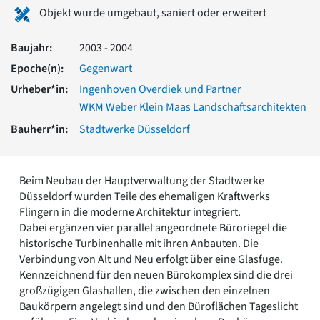
Romanik
Objekt wurde umgebaut, saniert oder erweitert
Vorromanik
Römische Antike
Baujahr:
2003 - 2004
Über uns
Epoche(n):
Gegenwart
Über baukunst-nrw
Urheber*in:
Ingenhoven Overdiek und Partner
Fachbeirat
WKM Weber Klein Maas Landschaftsarchitekten
Freunde & Förderer
Bauherr*in:
Stadtwerke Düsseldorf
Kontakt
Impressum
Datenschutz
Beim Neubau der Hauptverwaltung der Stadtwerke
Suchbegriff eingeben
Düsseldorf wurden Teile des ehemaligen Kraftwerks
Flingern in die moderne Architektur integriert.
Dabei ergänzen vier parallel angeordnete Büroriegel die
historische Turbinenhalle mit ihren Anbauten. Die
Verbindung von Alt und Neu erfolgt über eine Glasfuge.
Kennzeichnend für den neuen Bürokomplex sind die drei
großzügigen Glashallen, die zwischen den einzelnen
Baukörpern angelegt sind und den Büroflächen Tageslicht