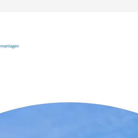
hnanlagen
n der Nähe