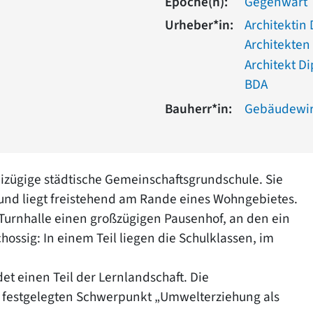
Epoche(n):
Gegenwart
Urheber*in:
Architektin
Architekten
Architekt D
BDA
Bauherr*in:
Gebäudewirt
eizügige städtische Gemeinschaftsgrundschule. Sie
und liegt freistehend am Rande eines Wohngebietes.
Turnhalle einen großzügigen Pausenhof, an den ein
ossig: In einem Teil liegen die Schulklassen, im
det einen Teil der Lernlandschaft. Die
festgelegten Schwerpunkt „Umwelterziehung als