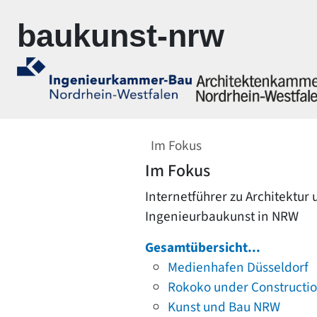
Zur Navigation springen
Zum Inhalt springen
baukunst-nrw
Im Fokus
Im Fokus
Internetführer zu Architektur
Ingenieurbaukunst in NRW
Gesamtübersicht...
Medienhafen Düsseldorf
Rokoko under Constructi
Kunst und Bau NRW