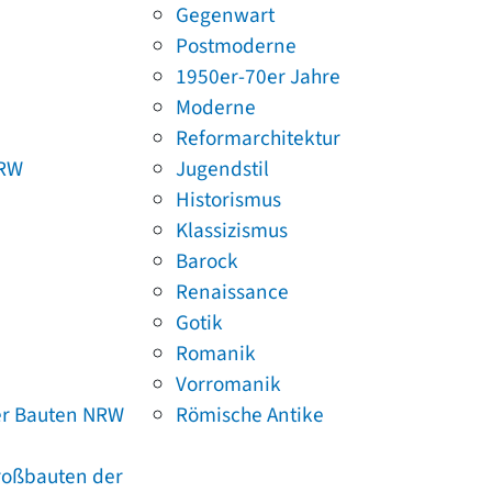
Gegenwart
Postmoderne
1950er-70er Jahre
Moderne
Reformarchitektur
NRW
Jugendstil
Historismus
Klassizismus
Barock
Renaissance
Gotik
Romanik
Vorromanik
er Bauten NRW
Römische Antike
Großbauten der