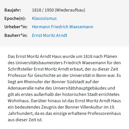
Romanik
Baujahr:
1818 / 1950 (Wiederaufbau)
Vorromanik
Römische Antike
Epoche(n):
Klassizismus
Über uns
Urheber*in:
Hermann Friedrich Waesemann
Über baukunst-nrw
Bauherr*in:
Ernst Moritz Arndt
Fachbeirat
Freunde & Förderer
Kontakt
Das Ernst Moritz Arndt Haus wurde um 1818 nach Plänen
Impressum
des Universitätsbaumeisters Friedrich Waesemann für den
Datenschutz
Schriftsteller Ernst Moritz Arndt erbaut, der zu dieser Zeit
Professor für Geschichte an der Universität in Bonn war. Es
Suchbegriff eingeben
liegt am Rheinufer der Bonner Südstadt auf der
Adenaueralle nahe des Universitätshauptgebäudes und
gilt als erstes außerhalb der historischen Stadt errichtetes
Wohnhaus. Darüber hinaus ist das Ernst Moritz Arndt Haus
ein bedeutendes Zeugnis der Bonner Villenkultur im 19.
Jahrhundert, da es das einzige erhaltene Professorenhaus
aus dieser Zeit ist.