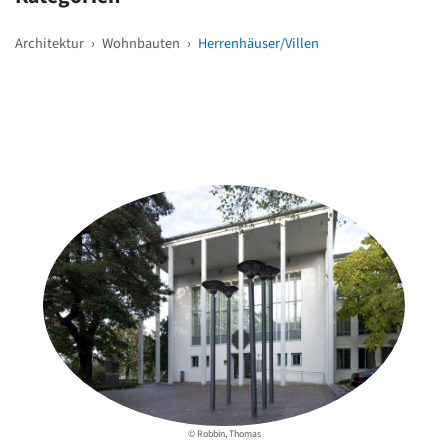
Architektur
›
Wohnbauten
›
Herrenhäuser/Villen
Weitere Objekte
in der Nähe
© Robbin, Thomas